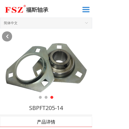
끀
简体中文
ꀅ
낒
SBPFT205-14
产品详情