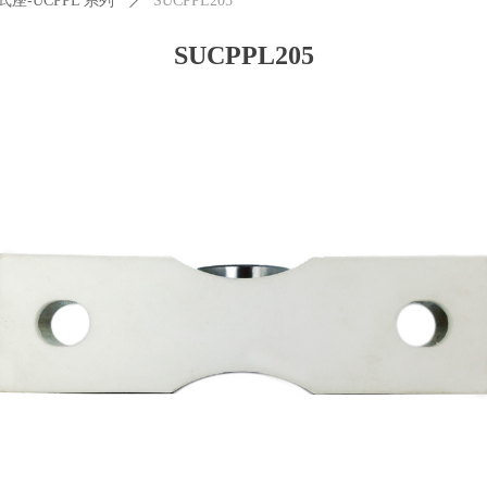
座-UCPPL 系列
ꄲ
SUCPPL205
SUCPPL205