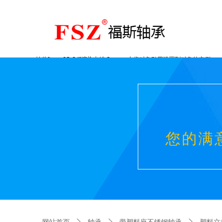
控件[tem_25_34]渲染出错,Source:未将对象引用设置到对象的实例。
您的满