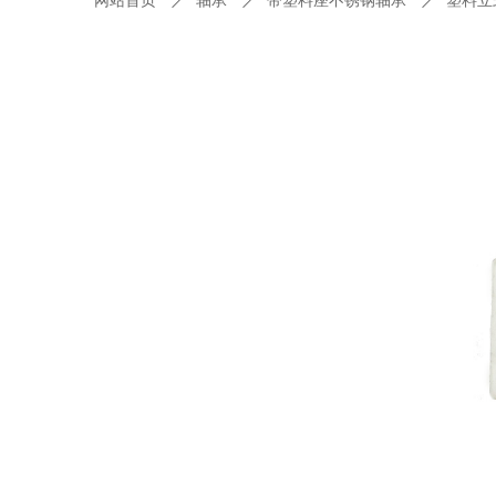
网站首页
ꄲ
轴承
ꄲ
带塑料座不锈钢轴承
ꄲ
塑料立式