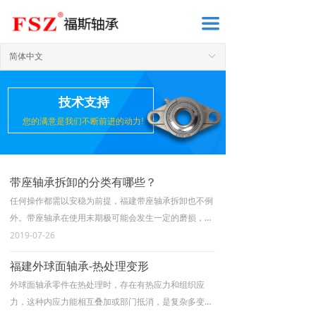
끀
简体中文
ꀅ
技术支持
您的满意是我们不断前进的动力!
带座轴承拆卸的分类有哪些？
任何操作都需以安稳为前提，福建带座轴承拆卸也不例
外。带座轴承在使用末期极可能会发生一定的磨损，在
这种情况下如果拆卸方法不当，外力施加不合理，极可
2019-07-26
能导致带座轴承破碎导致金属碎块飞溅带来危险。
福建外球面轴承-热处理变形
外球面轴承零件在热处理时，存在有热应力和组织应
力，这种内应力能相互叠加或部门抵消，是复杂多变